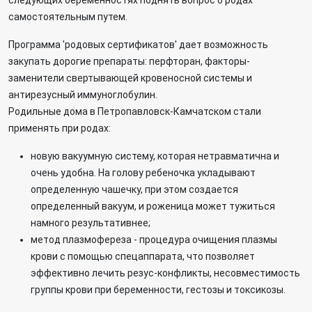
следующих беременностях поднять вопрос о родах
самостоятельным путем.
Программа 'родовых сертификатов' дает возможность
закупать дорогие препараты: перфторан, факторы-
заменители свертывающей кровеносной системы и
антирезусный иммуноглобулин.
Родильные дома в Петропавловск-Камчатском стали
применять при родах:
новую вакуумную систему, которая нетравматична и
очень удобна. На голову ребеночка укладывают
определенную чашечку, при этом создается
определенный вакуум, и роженица может тужиться
намного результативнее;
метод плазмофереза - процедура очищения плазмы
крови с помощью спецаппарата, что позволяет
эффективно лечить резус-конфликты, несовместимость
группы крови при беременности, гестозы и токсикозы.