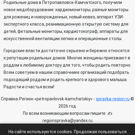
Родильные дома в Петропавловск-Камчатского, получили
новое медоборудование: кардиомониторы, разные мониторы
для рожениц и новорожденных, новый кювез, аппарат УЗИ-
экспертного класса, реанимационную открытую систему для
детей, фетальные мониторы, кардиотокограф, аппараты для
искусственной вентиляции легких и операционные столы.
Городские власти достаточно серьезно и бережно относятся
к репутации родильных домов. Многие женщины приезжают в
роддом к любимому доктору для того, чтобы родить повторно.
Всем советуем в нашем справочнике организаций подобрать
подходящий роддом и родить крепкого и здорового малыша.
Радости и счастья всем!
Справка-Регион «petropavlovsk-kamchatskiy» -
spravka-region.ru
©
2026 год.
По всем возникающим вопросам пишите: ✍
regionspravka@yandex.ru
На сайте может быть информация содержащая возрастных
На сайте используются cookies. Продолжая пользоваться