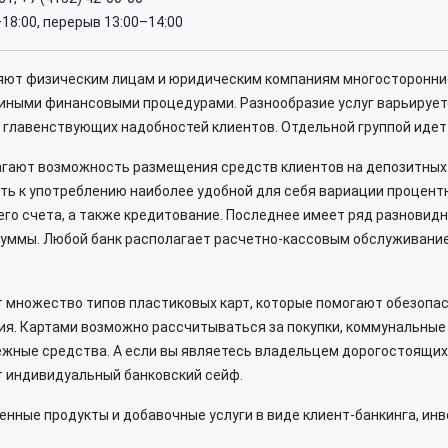
–18:00, перерыв 13:00–14:00
яют физическим лицам и юридическим компаниям многосторонние
иными финансовыми процедурами. Разнообразие услуг варьируетс
т главенствующих надобностей клиентов. Отдельной группой идет 
агают возможность размещения средств клиентов на депозитных 
ь к употреблению наиболее удобной для себя вариации процентно
го счета, а также кредитование. Последнее имеет ряд разновидн
о суммы. Любой банк располагает расчетно-кассовым обслуживани
 множество типов пластиковых карт, которые помогают обезопа
ия. Картами возможно рассчитываться за покупки, коммунальны
ежные средства. А если вы являетесь владельцем дорогостоящих
т индивидуальный банковский сейф.
ные продукты и добавочные услуги в виде клиент-банкинга, инв